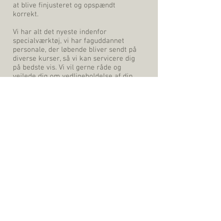
at blive finjusteret og opspændt
korrekt.
Vi har alt det nyeste indenfor
specialværktøj, vi har faguddannet
personale, der løbende bliver sendt på
diverse kurser, så vi kan servicere dig
på bedste vis. Vi vil gerne råde og
vejlede dig om vedligeholdelse af din
cykel, men større reparationer og
reparationer der vedrører sikkerhed
(bremser, styretøj osv. ) bør du lade os
ordne.
En cykel som er velplejet - trimmet - og
i orden, den giver brugeren større
tilfredshed og lyst til at cykle, med
andre ord, det som VI kalder
"CYKELGLÆDE"
I forretningen finder du nogle af landets
mest kendte og eftertragtede
cykelmærker. De forskellige modeller,
er nøje udvalgt efter devisen om mest
mulig kvalitet for mindst mulig penge.